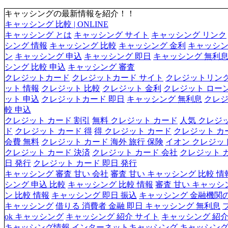
キャッシングの最新情報を紹介！！
キャッシング 比較 | ONLINE
キャッシング とは
キャッシング サイト
キャッシング リンク
シング 情報
キャッシング 比較
キャッシング 金利
キャッシン
ン
キャッシング 申込
キャッシング 即日
キャッシング 無利
シング 比較 申込
キャッシング 審査
クレジットカード
クレジットカード サイト
クレジットリン
ット 情報
クレジット 比較
クレジット 金利
クレジット ロー
ット 申込
クレジットカード 即日
キャッシング 無利息
クレジ
較 申込
クレジット カード 割引
無料 クレジット カード
人気 クレジ
ド
クレジット カード 得
得 クレジット カード
クレジット カ
会費 無料
クレジット カード 海外 旅行 保険
イオン クレジッ
クレジット カード 決済
クレジット カード 会社
クレジット 
日 発行
クレジット カード 即日 発行
キャッシング 審査 甘い 会社
審査 甘い キャッシング 比較 情
シング 申込 比較
キャッシング 比較 情報
審査 甘い キャッシ
ン 比較 情報
キャッシング 即日 振込
キャッシング 金融機関
キャッシング
借りる 消費者 金融 即日 キャッシング 無利息
ok キャッシング
キャッシング 紹介 サイト
キャッシング 紹介
キャッシング情報
インターネットキャッシング
キャッシン